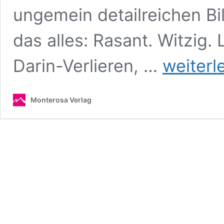
ungemein detailreichen B
das alles: Rasant. Witzig.
Spieglein,
Darin-Verlieren, …
weiterl
sag:
Wie
ging
Monterosa Verlag
es
weiter?