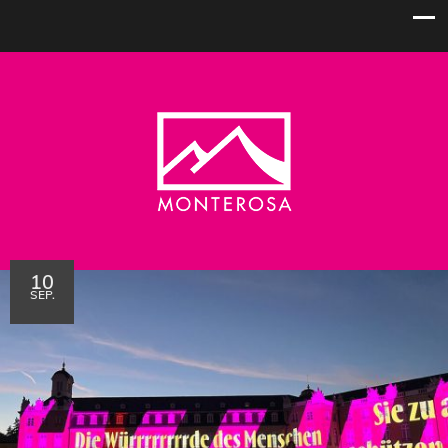
10
SEP.