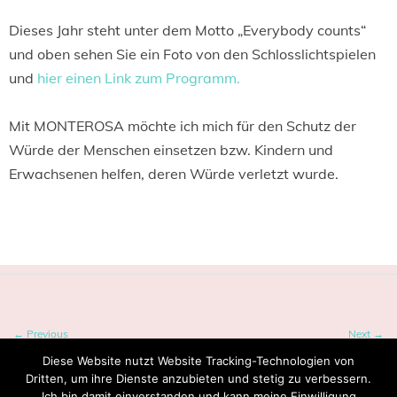
Dieses Jahr steht unter dem Motto „Everybody counts“
und oben sehen Sie ein Foto von den Schlosslichtspielen
und
hier einen Link zum Programm.
Mit MONTEROSA möchte ich mich für den Schutz der
Würde der Menschen einsetzen bzw. Kindern und
Erwachsenen helfen, deren Würde verletzt wurde.
Tagged:
Kurzfilme
,
Menschen
,
Schlosslichtspiele
,
Würde
← Previous
Next →
Diese Website nutzt Website Tracking-Technologien von
Dritten, um ihre Dienste anzubieten und stetig zu verbessern.
Ich bin damit einverstanden und kann meine Einwilligung