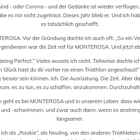
sind - oder Corona - und der Gedanke ist wieder verflogen
abe es mir nicht zugetraut. Dieses Jahr blieb er. Und ich h
es tatsächlich geschafft.
ROSA. Vor der Gründung dachte ich auch oft: „So ein V
rgendwann war die Zeit reif für MONTEROSA. Und jetzt ebe
being Perfect.“ Vieles wusste ich nicht. Teilweise dachte i
m Glück hast du dir vorher nie einen Triathlon angeschaut
te besser sein können. Ich. Die Ausrüstung. Die Zeit. Aber da
rum, es zu tun, es zu schaffen, anzukommen. Durchzuhalt
 geht es bei MONTEROSA und in unserem Leben: dass wir
en und -schwimmen, und zwar auch dann, wenn es anstren
langsamer.
ich als „Rookie“, als Neuling, von den anderen Triathleten 