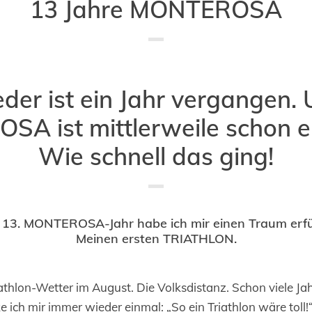
13 Jahre MONTEROSA
Saved in:
Allgemein
,
Verlag
,
Vorbild
by
Jochen Baumann
der ist ein Jahr vergangen.
A ist mittlerweile schon ei
Wie schnell das ging!
 13. MONTEROSA-Jahr habe ich mir einen Traum erfül
Meinen ersten TRIATHLON.
thlon-Wetter im August. Die Volksdistanz. Schon viele Ja
 ich mir immer wieder einmal: „So ein Triathlon wäre tol