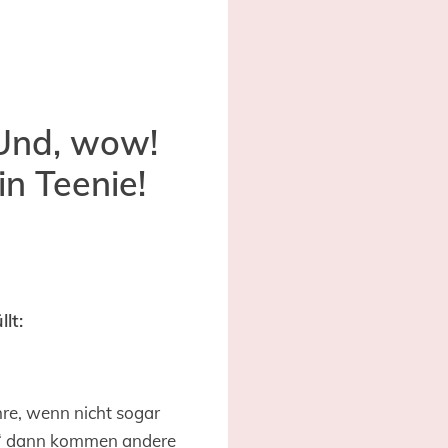
 Und, wow!
n Teenie!
lt:
hre, wenn nicht sogar
l!“ dann kommen andere