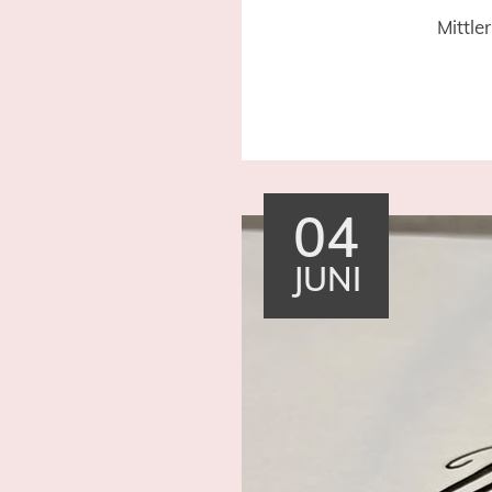
Mittle
04
JUNI