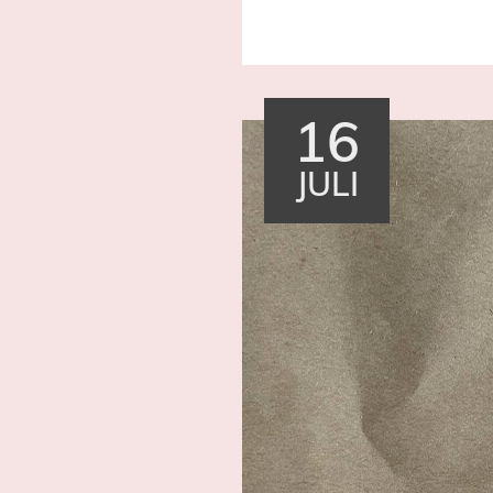
16
JULI