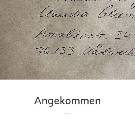
Angekommen
Saved in:
Allgemein
,
Verlag
by
Doro