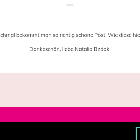
Saved in:
Allgemein
,
Uncategorized
by
Doro
chmal bekommt man so richtig schöne Post. Wie diese hi
Dankeschön, liebe Natalia Bzdak!
Bl
Pr