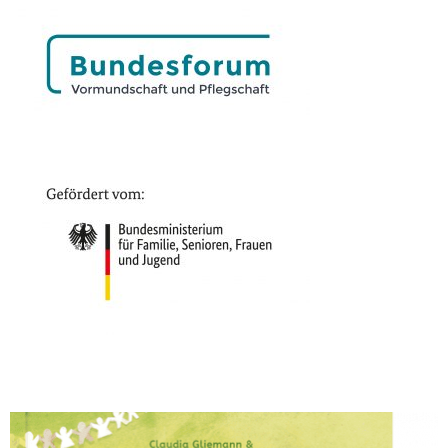
Saved in:
Vormundschaft
Tagged:
Eltern
,
Wohngruppe