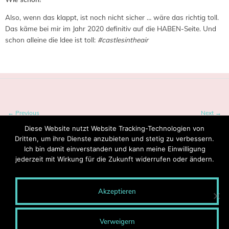
Also, wenn das klappt, ist noch nicht sicher … wäre das richtig toll.
Das käme bei mir im Jahr 2020 definitiv auf die HABEN-Seite. Und
schon alleine die Idee ist toll:
#castlesintheair
← Previous
Next →
Diese Website nutzt Website Tracking-Technologien von
Dritten, um ihre Dienste anzubieten und stetig zu verbessern.
Ich bin damit einverstanden und kann meine Einwilligung
jederzeit mit Wirkung für die Zukunft widerrufen oder ändern.
Akzeptieren
© 2020 MONTEROSA - Wege entstehen durch Gehen.
Blog-Archiv
Verweigern
Presse