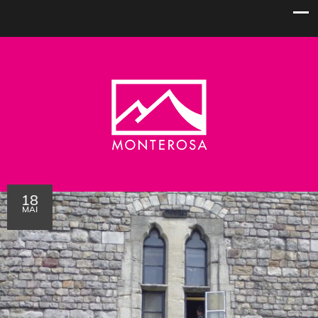
18
MAI