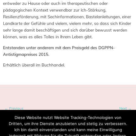
entweder zu Hause oder auch im therapeutischen oder
pädagogischen Kontext verwendbar zur Ich-Stärkung,
Resilienzförderung, mit Sachinformationen, Bastelanleitungen, einer
Landkarte der Gefühle und vielem, vielem mehr, so dass sich Kinder
sehr lange damit beschäftigen und sich darüber bewusst werden
können, was es alles Tolles in Ihrem Leben gibt.
Entstanden unter anderem mit dem Preisgeld des DGPPN-
Antistigmapreises 2015.
Erhältlich überall im Buchhandel.
← Previous
Next →
Diese Website nutzt Website Tracking-Technologien von
Dritten, um ihre Dienste anzubieten und stetig zu verbessern.
Ich bin damit einverstanden und kann meine Einwilligung
jederzeit mit Wirkung für die Zukunft widerrufen oder ändern.