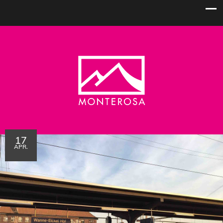
17
APR.