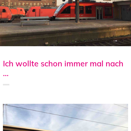
Ich wollte schon immer mal nach
…
Saved in:
Allgemein
by
Admin