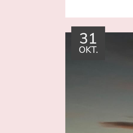
31
OKT.