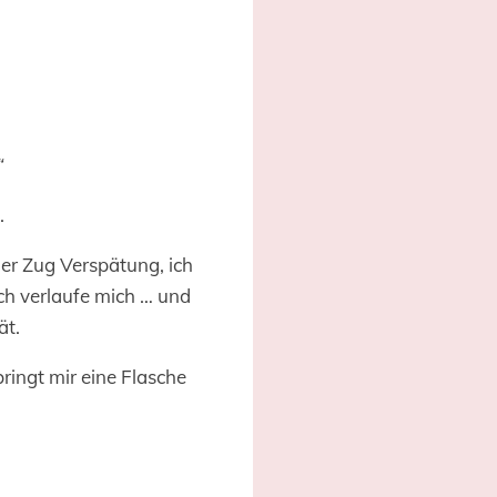
“
.
der Zug Verspätung, ich
ich verlaufe mich … und
ät.
ingt mir eine Flasche