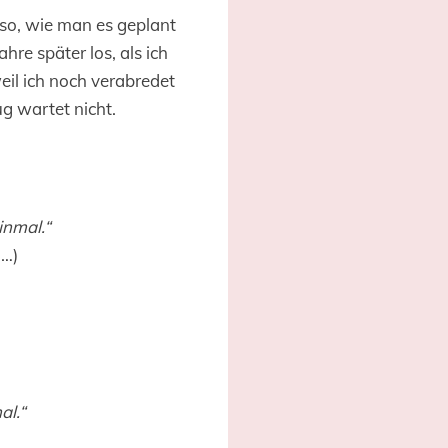
 so, wie man es geplant
hre später los, als ich
eil ich noch verabredet
ug wartet nicht.
inmal.“
 …)
al.“