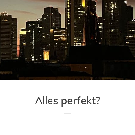
Alles perfekt?
Saved in:
Allgemein
,
Reise
by
Doro