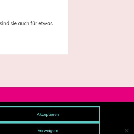
sind sie auch für etwas
og-Archiv
Akzeptieren
esse
ntakt
pressum
Verweigern