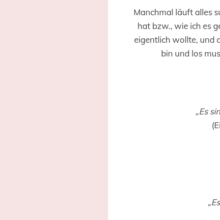
Manchmal läuft alles s
hat bzw., wie ich es g
eigentlich wollte, und
bin und los mus
„Es si
(E
„Es