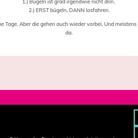
1.) Bügeln ist grad irgendwie nicht drin.
2.) ERST bügeln, DANN losfahren.
e Tage. Aber die gehen auch wieder vorbei. Und meistens 
da.
Bl
Pr
Ko
Im