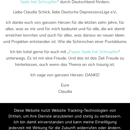
Seele hat Schnupfen
“ durch Deutschland fördern.
Liebe Claudia Schick, liebe Deutsche DepressionsLiga e.V.,
ich danke euch von ganzem Herzen für die letzten zehn Jahre, für
alles, was es mir und für mich bedeutet und für alle, die wir damit
erreichen konnten und auch für alles, was daraus an neuen Ideen
und Projekten entstanden ist. Wie die Schirmchen einer Pusteblume.
Ich bin total gerne für euch mit „
Papas Seele hat Schnupfen
“
unterwegs. Es ist mir eine Freude. Und das ist das Ziel: Freude zu
hinterlassen, auch wenn das Thema an sich traurig ist.
Ich sage von ganzem Herzen: DANKE!
Eure
Claudia
Diese Website nutzt Website Tracking-Technologien von
Dritten, um ihre Dienste anzubieten und stetig zu verbessern.
Ich bin damit einverstanden und kann meine Einwilligung
jederzeit mit Wirkung für die Zukunft widerrufen oder ändern.