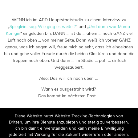
Saved in:
Allgemein
,
Buch
,
Veranstaltung
,
Verlag
by
Doro
WENN ich im ARD Hauptstadtstudio zu einem Interview zu
„
Spieglein, sag: Wie ging es weiter?
“ und „
Und dann war Mama
Königin
“ eingeladen bin, DANN … ist da … ähem … noch GANZ viel
Luft nach oben … von meiner Seite. Dann weiß ich vorher GANZ
genau, was ich sagen will, freue mich so sehr, dass ich eingeladen
bin und gehe voller Freude durch die beiden Glastüren und dann die
Treppen nach oben. Und dann … im Studio … paff … einfach
weggezaubert.
Also: Das will ich noch üben …
Wann es ausgestrahlt wird?
Das kommt im nächsten Post …
Diese Website nutzt Website Tracking-Technologien von
Dritten, um ihre Dienste anzubieten und stetig zu verbessern.
Ich bin damit einverstanden und kann meine Einwilligung
jederzeit mit Wirkung für die Zukunft widerrufen oder ändern.