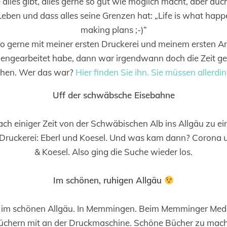
alles gibt, alles gerne so gut wie möglich macht, aber au
eben und dass alles seine Grenzen hat: „Life is what happ
making plans ;-)“
o gerne mit meiner ersten Druckerei und meinem ersten An
ngearbeitet habe, dann war irgendwann doch die Zeit ge
hen. Wer das war?
Hier finden Sie ihn. Sie müssen allerd
Uff der schwäbsche Eisebahne
ch einiger Zeit von der Schwäbischen Alb ins Allgäu zu ein
n Druckerei: Eberl und Koesel. Und was kam dann? Corona 
& Koesel. Also ging die Suche wieder los.
Im schönen, ruhigen Allgäu
n im schönen Allgäu. In Memmingen. Beim Memminger Me
üchern mit an der Druckmaschine. Schöne Bücher zu mache