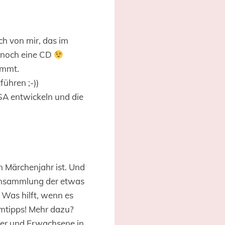
ch von mir, das im
a noch eine CD
immt.
ühren ;-))
SA entwickeln und die
n Märchenjahr ist. Und
hensammlung der etwas
Was hilft, wenn es
imtipps! Mehr dazu?
nder und Erwachsene in