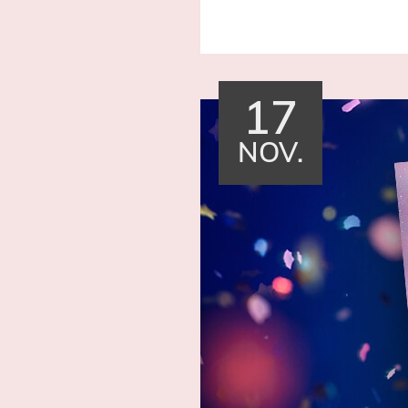
17
NOV.