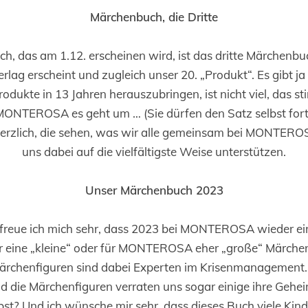
Märchenbuch, die Dritte
h, das am 1.12. erscheinen wird, ist das dritte Märchenbu
g erscheint und zugleich unser 20. „Produkt“. Es gibt j
rodukte in 13 Jahren herauszubringen, ist nicht viel, das st
MONTEROSA es geht um … (Sie dürfen den Satz selbst fortf
 herzlich, die sehen, was wir alle gemeinsam bei MONTERO
uns dabei auf die vielfältigste Weise unterstützen.
Unser Märchenbuch 2023
 freue ich mich sehr, dass 2023 bei MONTEROSA wieder ei
gar eine „kleine“ oder für MONTEROSA eher „große“ Märc
Märchenfiguren sind dabei Experten im Krisenmanagement. 
d die Märchenfiguren verraten uns sogar einige ihre Gehe
bst? Und ich wünsche mir sehr, dass dieses Buch viele Ki