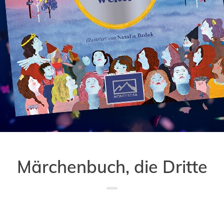
Märchenbuch, die Dritte
Saved in:
Allgemein
,
Buch
,
Buchpremiere
by
Doro