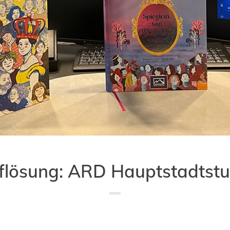
flösung: ARD Hauptstadtstu
Saved in:
Aktion
,
Allgemein
,
Buch
by
Doro