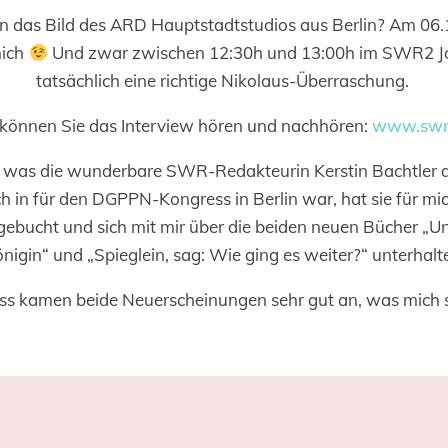
an das Bild des ARD Hauptstadtstudios aus Berlin? Am 06.
mich
Und zwar zwischen 12:30h und 13:00h im SWR2 Jo
tatsächlich eine richtige Nikolaus-Überraschung.
 können Sie das Interview hören und nachhören:
www.swr
t, was die wunderbare SWR-Redakteurin Kerstin Bachtler 
ch in für den DGPPN-Kongress in Berlin war, hat sie für mi
gebucht und sich mit mir über die beiden neuen Bücher 
nigin“ und „Spieglein, sag: Wie ging es weiter?“ unterhalt
s kamen beide Neuerscheinungen sehr gut an, was mich s