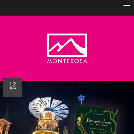
12
NOV.