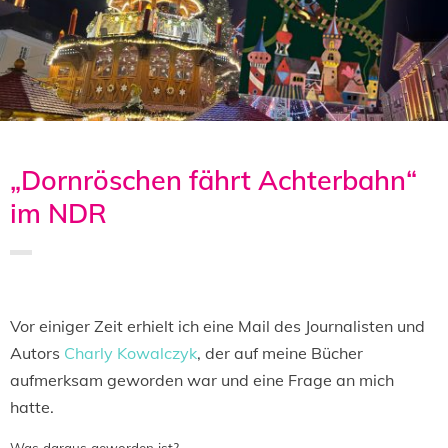
„Dornröschen fährt Achterbahn“
im NDR
Saved in:
Allgemein
,
Buch
,
Veranstaltung
by
Doro
Vor einiger Zeit erhielt ich eine Mail des Journalisten und
Autors
Charly Kowalczyk
, der auf meine Bücher
aufmerksam geworden war und eine Frage an mich
hatte.
Was daraus geworden ist?