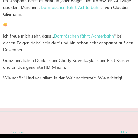
Im Abspann heißt es dann in jeder Folge: Eliot Karow las Auszüge
aus dem Märchen „
Dornröschen fährt Achterbahn
„, von Claudia
Gliemann.
Ich freue mich sehr, dass „
Dornröschen fährt Achterbahn
“ bei
diesen Folgen dabei sein darf und bin schon sehr gespannt auf den
Dezember.
Ganz herzlichen Dank, lieber Charly Kowalczyk, lieber Eliot Karow
und an das gesamte NDR-Team.
Wie schön! Und vor allem in der Weihnachtszeit. Wie wichtig!
Tagged:
Email
,
Journalist
,
NDR
← Previous
Next →