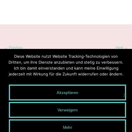
Tagged:
Berlin
,
Guten Morgen
← Previous
Next →
Diese Website nutzt Website Tracking-Technologien von
Dritten, um ihre Dienste anzubieten und stetig zu verbessern.
Ich bin damit einverstanden und kann meine Einwilligung
jederzeit mit Wirkung für die Zukunft widerrufen oder ändern.
Akzeptieren
© 2020 MONTEROSA - Wege entstehen durch Gehen.
Blog-Archiv
Verweigern
Presse
Kontakt
Impressum
Mehr
Datenschutzerklärung