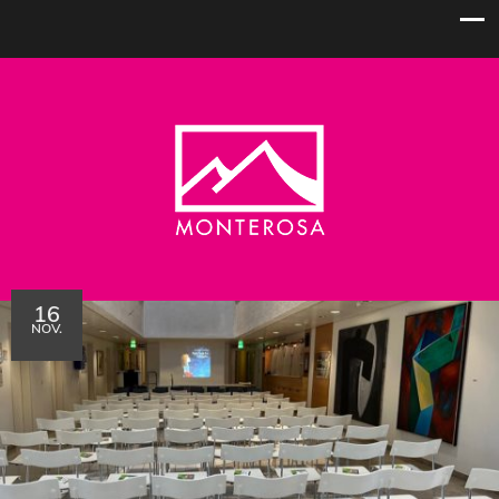
16
NOV.