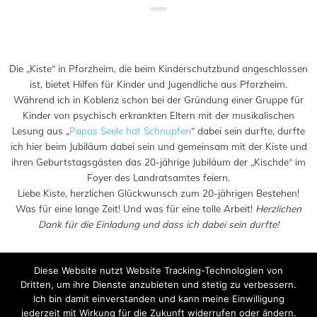
Saved in:
Aktion
,
Allgemein
,
Lesung
by
Doro
Die „Kiste“ in Pforzheim, die beim Kinderschutzbund angeschlossen
ist, bietet Hilfen für Kinder und Jugendliche aus Pforzheim.
Während ich in Koblenz schon bei der Gründung einer Gruppe für
Kinder von psychisch erkrankten Eltern mit der musikalischen
Lesung aus „
Papas Seele hat Schnupfen
“ dabei sein durfte, durfte
ich hier beim Jubiläum dabei sein und gemeinsam mit der Kiste und
ihren Geburtstagsgästen das 20-jährige Jubiläum der „Kischde“ im
Foyer des Landratsamtes feiern.
Liebe Kiste, herzlichen Glückwunsch zum 20-jährigen Bestehen!
Was für eine lange Zeit! Und was für eine tolle Arbeit!
Herzlichen
Dank für die Einladung und dass ich dabei sein durfte!
Diese Website nutzt Website Tracking-Technologien von
Dritten, um ihre Dienste anzubieten und stetig zu verbessern.
Ich bin damit einverstanden und kann meine Einwilligung
jederzeit mit Wirkung für die Zukunft widerrufen oder ändern.