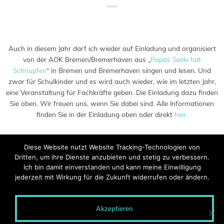
Saved in:
Allgemein
,
Buch
,
Veranstaltung
by
Admin
Auch in diesem Jahr darf ich wieder auf Einladung und organisiert
von der AOK Bremen/Bremerhaven aus „
Papas Seele hat
Schnupfen
“ in Bremen und Bremerhaven singen und lesen. Und
zwar für Schulkinder und es wird auch wieder, wie im letzten Jahr,
eine Veranstaltung für Fachkräfte geben. Die Einladung dazu finden
Sie oben. Wir freuen uns, wenn Sie dabei sind. Alle Informationen
finden Sie in der Einladung oben oder direkt
hier.
Diese Website nutzt Website Tracking-Technologien von
Dritten, um ihre Dienste anzubieten und stetig zu verbessern.
Ich bin damit einverstanden und kann meine Einwilligung
jederzeit mit Wirkung für die Zukunft widerrufen oder ändern.
Akzeptieren
© 2020 MONTEROSA - Wege entstehen durch Gehen.