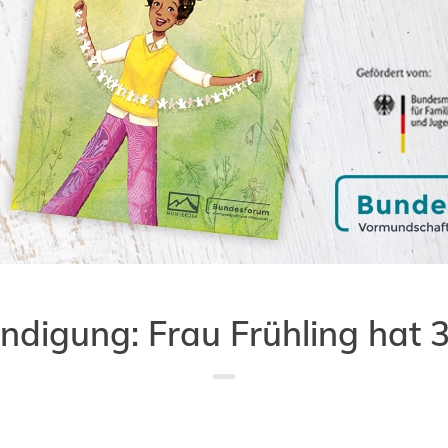
digung: Frau Frühling hat 
Saved in:
Allgemein
,
Buch
,
Vorbild
,
Vormundschaft
by
Admin