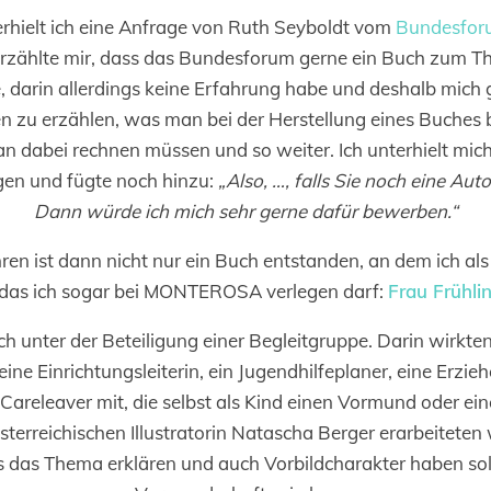
erhielt ich eine Anfrage von Ruth Seyboldt vom
Bundesfor
erzählte mir, dass das Bundesforum gerne ein Buch zum 
 darin allerdings keine Erfahrung habe und deshalb mich g
nen zu erzählen, was man bei der Herstellung eines Buches
 dabei rechnen müssen und so weiter. Ich unterhielt mich
gen und fügte noch hinzu:
„Also, …, falls Sie noch eine Aut
Dann würde ich mich sehr gerne dafür bewerben.“
ren ist dann nicht nur ein Buch entstanden, an dem ich als
 das ich sogar bei MONTEROSA verlegen darf:
Frau Frühli
ch unter der Beteiligung einer Begleitgruppe. Darin wirk
e Einrichtungsleiterin, ein Jugendhilfeplaner, eine Erzieher
Careleaver mit, die selbst als Kind einen Vormund oder ei
erreichischen Illustratorin Natascha Berger erarbeiteten 
das Thema erklären und auch Vorbildcharakter haben soll: