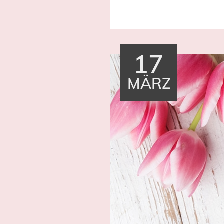
17
MÄRZ