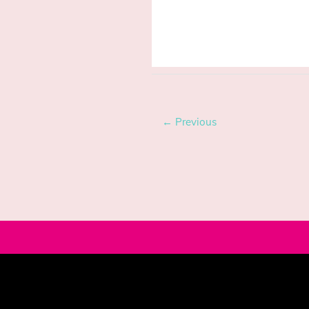
Tagged:
Begegnung
,
Selbst
← Previous
© 2020 MONTEROSA - Wege entstehen durch Gehen.