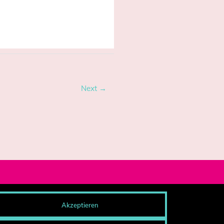
Next →
og-Archiv
Akzeptieren
esse
ntakt