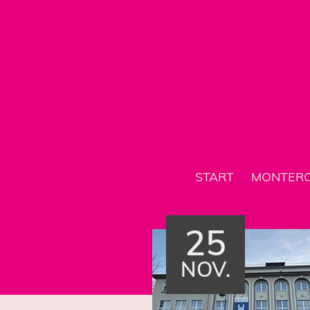
START
MONTER
25
NOV.