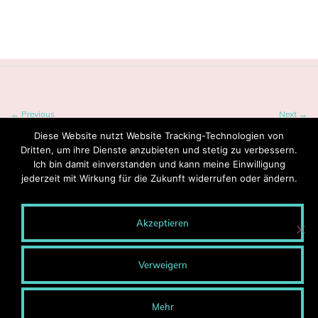
Tagged:
Berlin
,
Kassel
,
Kongress
,
Messe
← Previous
Next →
Diese Website nutzt Website Tracking-Technologien von
Dritten, um ihre Dienste anzubieten und stetig zu verbessern.
Ich bin damit einverstanden und kann meine Einwilligung
jederzeit mit Wirkung für die Zukunft widerrufen oder ändern.
Akzeptieren
© 2020 MONTEROSA - Wege entstehen durch Gehen.
Blog-Archiv
Verweigern
Presse
Kontakt
Impressum
Mehr
Datenschutzerklärung