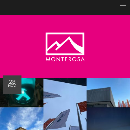
28
NOV.