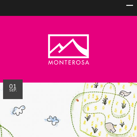
01
SEP.