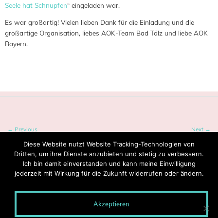
Seele hat Schnupfen
“ eingeladen war.
Es war großartig! Vielen lieben Dank für die Einladung und die
großartige Organisation, liebes AOK-Team Bad Tölz und liebe AOK
Bayern.
Tagged:
AOK
,
Lesereise
,
Seelenstark-Tour
← Previous
Next →
Diese Website nutzt Website Tracking-Technologien von
Dritten, um ihre Dienste anzubieten und stetig zu verbessern.
Ich bin damit einverstanden und kann meine Einwilligung
jederzeit mit Wirkung für die Zukunft widerrufen oder ändern.
Akzeptieren
© 2020 MONTEROSA - Wege entstehen durch Gehen.