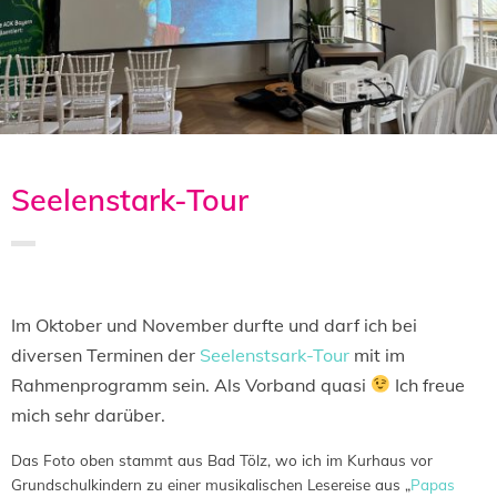
Seelenstark-Tour
Saved in:
Aktion
,
Lesung
,
Veranstaltung
by
Doro
Im Oktober und November durfte und darf ich bei
diversen Terminen der
Seelenstsark-Tour
mit im
Rahmenprogramm sein. Als Vorband quasi
Ich freue
mich sehr darüber.
Das Foto oben stammt aus Bad Tölz, wo ich im Kurhaus vor
Grundschulkindern zu einer musikalischen Lesereise aus „
Papas