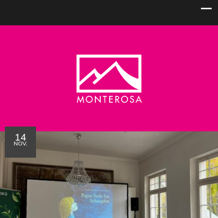
14
NOV.