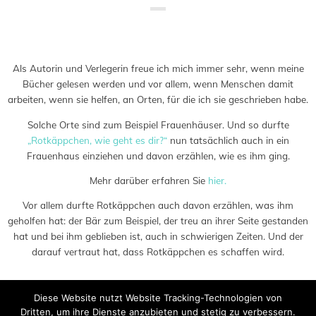
Saved in:
Allgemein
,
Buch
,
Lernmaterial
,
Trauma
by
Admin
Als Autorin und Verlegerin freue ich mich immer sehr, wenn meine
Bücher gelesen werden und vor allem, wenn Menschen damit
arbeiten, wenn sie helfen, an Orten, für die ich sie geschrieben habe.
Solche Orte sind zum Beispiel Frauenhäuser. Und so durfte
„Rotkäppchen, wie geht es dir?“
nun tatsächlich auch in ein
Frauenhaus einziehen und davon erzählen, wie es ihm ging.
Mehr darüber erfahren Sie
hier.
Vor allem durfte Rotkäppchen auch davon erzählen, was ihm
geholfen hat: der Bär zum Beispiel, der treu an ihrer Seite gestanden
hat und bei ihm geblieben ist, auch in schwierigen Zeiten. Und der
darauf vertraut hat, dass Rotkäppchen es schaffen wird.
Diese Website nutzt Website Tracking-Technologien von
Dritten, um ihre Dienste anzubieten und stetig zu verbessern.