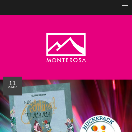
11
MÄRZ