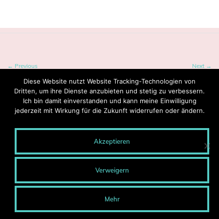
← Previous
Next →
Diese Website nutzt Website Tracking-Technologien von
Dritten, um ihre Dienste anzubieten und stetig zu verbessern.
Ich bin damit einverstanden und kann meine Einwilligung
jederzeit mit Wirkung für die Zukunft widerrufen oder ändern.
Akzeptieren
© 2020 MONTEROSA - Wege entstehen durch Gehen.
Blog-Archiv
Verweigern
Presse
Kontakt
Impressum
Mehr
Datenschutzerklärung