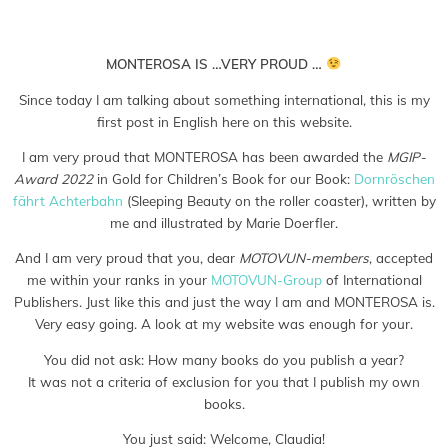
Saved in:
Allgemein
,
Auszeichnung
,
Buch
,
Verlag
by
Admin
MONTEROSA IS …VERY PROUD …
Since today I am talking about something international, this is my
first post in English here on this website.
I am very proud that MONTEROSA has been awarded the
MGIP-
Award 2022
in Gold for Children’s Book for our Book:
Dornröschen
fährt Achterbahn
(Sleeping Beauty on the roller coaster), written by
me and illustrated by Marie Doerfler.
And I am very proud that you, dear
MOTOVUN-members
, accepted
me within your ranks in your
MOTOVUN-Group
of International
Publishers. Just like this and just the way I am and MONTEROSA is.
Very easy going. A look at my website was enough for your.
You did not ask: How many books do you publish a year?
It was not a criteria of exclusion for you that I publish my own
books.
You just said: Welcome, Claudia!