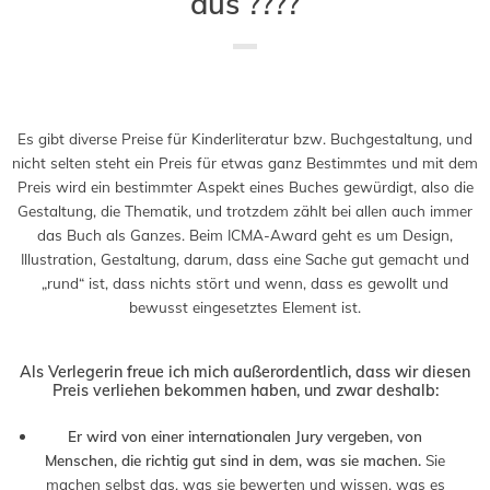
aus ????
Saved in:
Allgemein
,
Auszeichnung
,
Buch
,
Verlag
by
Admin
Es gibt diverse Preise für Kinderliteratur bzw. Buchgestaltung, und
nicht selten steht ein Preis für etwas ganz Bestimmtes und mit dem
Preis wird ein bestimmter Aspekt eines Buches gewürdigt, also die
Gestaltung, die Thematik, und trotzdem zählt bei allen auch immer
das Buch als Ganzes. Beim ICMA-Award geht es um Design,
Illustration, Gestaltung, darum, dass eine Sache gut gemacht und
„rund“ ist, dass nichts stört und wenn, dass es gewollt und
bewusst eingesetztes Element ist.
Als Verlegerin freue ich mich außerordentlich, dass wir diesen
Preis verliehen bekommen haben, und zwar deshalb:
Er wird von einer internationalen Jury vergeben, von
Menschen, die richtig gut sind in dem, was sie machen.
Sie
machen selbst das, was sie bewerten und wissen, was es