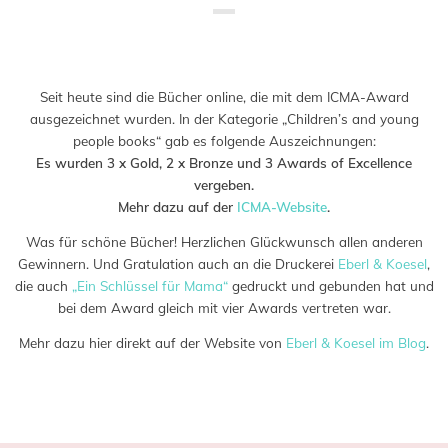
Saved in:
Allgemein
,
Auszeichnung
,
Buch
,
Verlag
by
Admin
Seit heute sind die Bücher online, die mit dem ICMA-Award
ausgezeichnet wurden. In der Kategorie „Children’s and young
people books“ gab es folgende Auszeichnungen:
Es wurden 3 x Gold, 2 x Bronze und 3 Awards of Excellence
vergeben.
Mehr dazu auf der
ICMA-Website
.
Was für schöne Bücher! Herzlichen Glückwunsch allen anderen
Gewinnern. Und Gratulation auch an die Druckerei
Eberl & Koesel
,
die auch
„Ein Schlüssel für Mama“
gedruckt und gebunden hat und
bei dem Award gleich mit vier Awards vertreten war.
Mehr dazu hier direkt auf der Website von
Eberl & Koesel im Blog
.