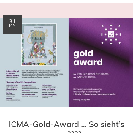
31
JAN.
ICMA-Gold-Award … So sieht’s