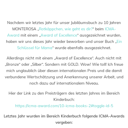
Saved in:
Allgemein
,
Auszeichnung
,
Buch
,
Verlag
by
Admin
Nachdem wir letztes Jahr für unser Jubiläumsbuch zu 10 Jahren
MONTEROSA „
Rotkäppchen, wie geht es dir?
“ beim
ICMA-
Award
mit einem „
Award of Excellence
“ ausgezeichnet wurden,
haben wir uns dieses Jahr wieder beworben und unser Buch „
Ein
Schlüssel für Mama
“ wurde ebenfalls ausgezeichnet.
Allerdings nicht mit einem „Award of Excellence“. Auch nicht mit
„Bronze“ oder „Silber“. Sondern mit GOLD. Wow! Wie toll! Ich freue
mich unglaublich über diesen internationalen Preis und die damit
verbundene Wertschätzung und Anerkennung unserer Arbeit, und
noch dazu auf internationalem Niveau.
Hier der Link zu den Preisträgern des letzten Jahres im Bereich
Kinderbuch:
https://icma-award.com/10-icma-books-2#toggle-id-5
Letztes Jahr wurden im Bereich Kinderbuch folgende ICMA-Awards
vergeben: