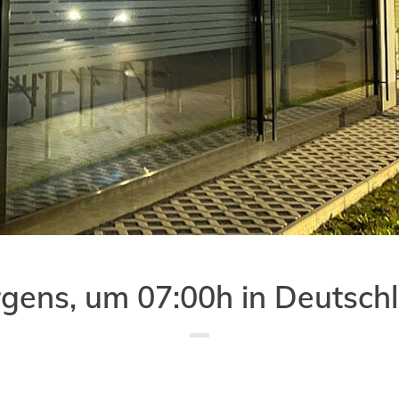
gens, um 07:00h in Deutsch
Saved in:
Buch
,
Lesung
,
Veranstaltung
by
Doro