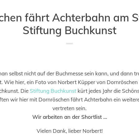
chen fährt Achterbahn am S
Stiftung Buchkunst
Saved in:
Allgemein
,
Buch
,
Messe
by
Doro
man selbst nicht auf der Buchmesse sein kann, und dann t
Wie hier, ein Foto von Norbert Küpper von Dornröschen
chkunst. Die
Stiftung Buchkunst
kürt jedes Jahr die Schö
ten wir hier mit Dornröschen fährt Achterbahn ein weitere
vertreten sein.
Wir arbeiten an der Shortlist …
Vielen Dank, lieber Norbert!