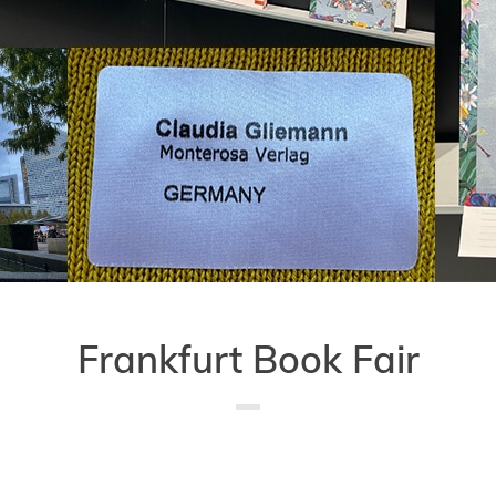
Frankfurt Book Fair
Saved in:
Allgemein
,
Buch
,
Veranstaltung
,
Verlag
by
Admin