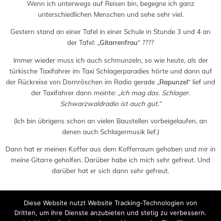
Wenn ich unterwegs auf Reisen bin, begegne ich ganz
unterschiedlichen Menschen und sehe sehr viel.
Gestern stand an einer Tafel in einer Schule in Stunde 3 und 4 an
der Tafel: „
Gitarrenfrau
“ ????
Immer wieder muss ich auch schmunzeln, so wie heute, als der
türkische Taxifahrer im Taxi Schlagerparadies hörte und dann auf
der Rückreise von Dornröschen im Radio gerade „
Rapunzel
“ lief und
der Taxifahrer dann meinte:
„Ich mag das. Schlager.
Schwarzwaldradio ist auch gut.“
(Ich bin übrigens schon an vielen Baustellen vorbeigelaufen, an
denen auch Schlagermusik lief.)
Dann hat er meinen Koffer aus dem Kofferraum gehoben und mir in
meine Gitarre geholfen. Darüber habe ich mich sehr gefreut. Und
darüber hat er sich dann sehr gefreut.
Diese Website nutzt Website Tracking-Technologien von
Dritten, um ihre Dienste anzubieten und stetig zu verbessern.