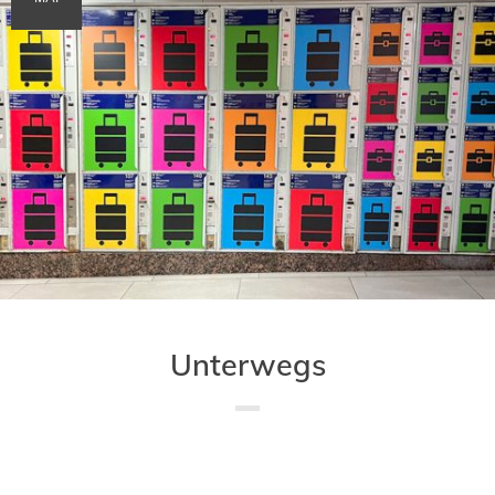
Unterwegs
Saved in:
Allgemein
,
Buch
,
Lesung
,
Veranstaltung
by
Admin